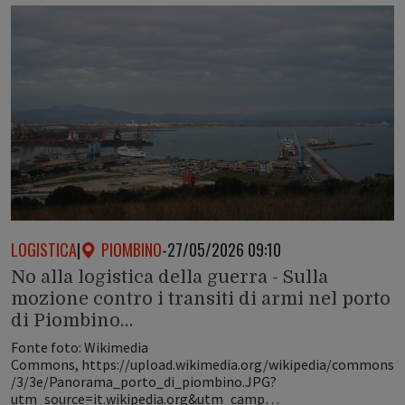
LOGISTICA
|
PIOMBINO
-
27/05/2026 09:10
No alla logistica della guerra - Sulla
mozione contro i transiti di armi nel porto
di Piombino…
Fonte foto: Wikimedia
Commons, https://upload.wikimedia.org/wikipedia/commons
/3/3e/Panorama_porto_di_piombino.JPG?
utm_source=it.wikipedia.org&utm_camp…