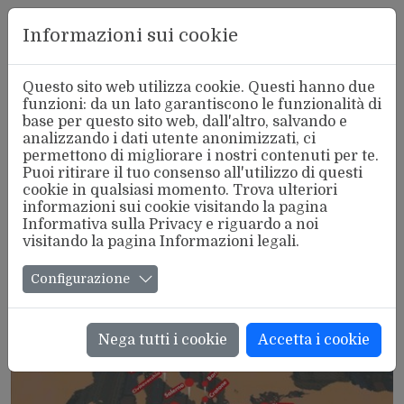
Aderente
Informazioni sui cookie
alla FSM
Questo sito web utilizza cookie. Questi hanno due
funzioni: da un lato garantiscono le funzionalità di
base per questo sito web, dall'altro, salvando e
analizzando i dati utente anonimizzati, ci
ASSEMBLEE
permettono di migliorare i nostri contenuti per te.
Puoi ritirare il tuo consenso all'utilizzo di questi
Da Genova riparte la lotta nei porti del
cookie in qualsiasi momento. Trova ulteriori
Mediterraneo contro le guerre:
informazioni sui cookie visitando la pagina
almeno 21 scali in sciopero il 6
Informativa sulla Privacy
e riguardo a noi
visitando la pagina
Informazioni legali
.
febbraio
Roma, 23/01/2026 19:23
Configurazione
Nega tutti i cookie
Accetta i cookie