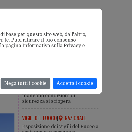
i base per questo sito web, dall'altro,
 te. Puoi ritirare il tuo consenso
 la pagina
Informativa sulla Privacy
e
azionale
SICUREZZA
|
ROMA
è
Nega tutti i cookie
Accetta i cookie
Caldo estremo: la salute viene
prima della produzione. Dove
mancano condizioni di
sicurezza si sciopera
VIGILI DEL FUOCO
|
NAZIONALE
Esposizione dei Vigili del Fuoco a