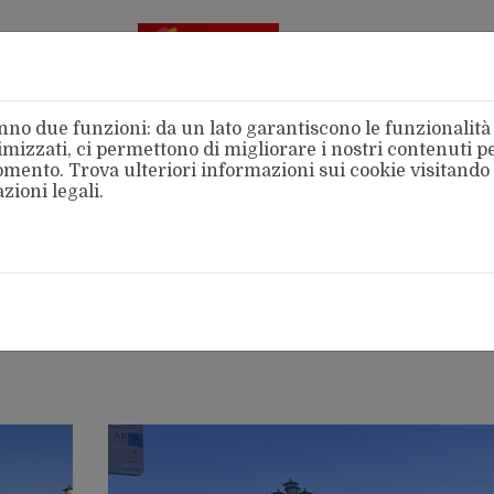
Aderente
alla FSM
no due funzioni: da un lato garantiscono le funzionalità d
mizzati, ci permettono di migliorare i nostri contenuti per
 momento. Trova ulteriori informazioni sui cookie visitando
zioni legali
.
amo
Categorie
Territori
Area Stampa
Intern
rano la Regione Puglia: la mobilitazione 