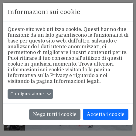
Aderente
Informazioni sui cookie
alla FSM
Questo sito web utilizza cookie. Questi hanno due
funzioni: da un lato garantiscono le funzionalità di
base per questo sito web, dall'altro, salvando e
analizzando i dati utente anonimizzati, ci
Tutte le notizie del SETTORE SOCIALE
permettono di migliorare i nostri contenuti per te.
Puoi ritirare il tuo consenso all'utilizzo di questi
cookie in qualsiasi momento. Trova ulteriori
informazioni sui cookie visitando la pagina
Informativa sulla Privacy
e riguardo a noi
visitando la pagina
Informazioni legali
.
Configurazione
Nega tutti i cookie
Accetta i cookie