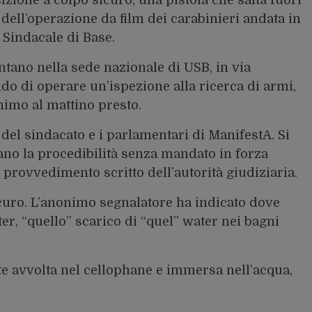
zione a colpo sicuro, una pistola che salta fuori
i dell’operazione da film dei carabinieri andata in
 Sindacale di Base.
entano nella sede nazionale di USB, in via
do di operare un’ispezione alla ricerca di armi,
imo al mattino presto.
e del sindacato e i parlamentari di ManifestA. Si
cano la procedibilità senza mandato in forza
n provvedimento scritto dell’autorità giudiziaria.
icuro. L’anonimo segnalatore ha indicato dove
ter, “quello” scarico di “quel” water nei bagni
te avvolta nel cellophane e immersa nell’acqua,