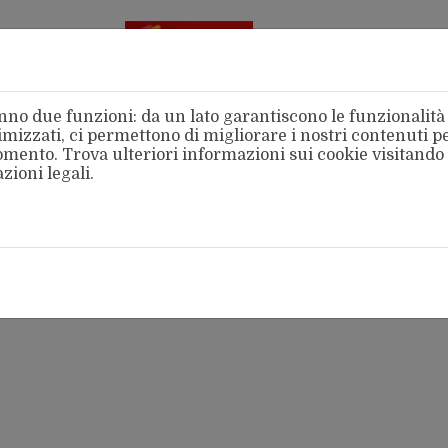
Aderente
alla FSM
no due funzioni: da un lato garantiscono le funzionalità d
mizzati, ci permettono di migliorare i nostri contenuti per
 momento. Trova ulteriori informazioni sui cookie visitando
zioni legali
.
amo
Categorie
Territori
Area Stampa
Intern