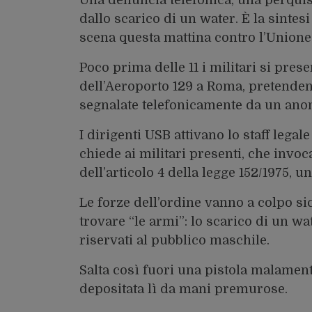
Una denuncia telefonica, una perquisi
dallo scarico di un water. È la sintes
scena questa mattina contro l’Unione
Poco prima delle 11 i militari si pres
dell’Aeroporto 129 a Roma, pretenden
segnalate telefonicamente da un anon
I dirigenti USB attivano lo staff legal
chiede ai militari presenti, che invo
dell’articolo 4 della legge 152/1975, u
Le forze dell’ordine vanno a colpo s
trovare “le armi”: lo scarico di un wa
riservati al pubblico maschile.
Salta così fuori una pistola malamen
depositata lì da mani premurose.