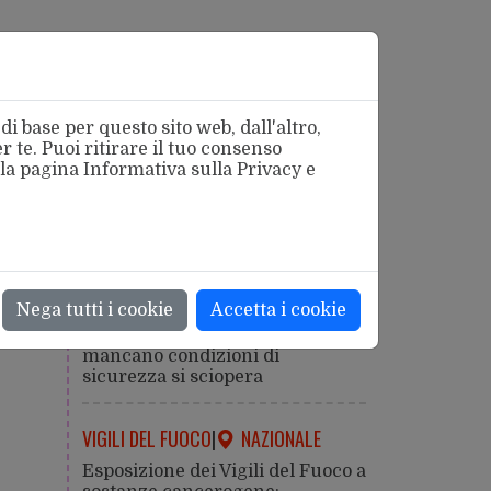
i base per questo sito web, dall'altro,
 te. Puoi ritirare il tuo consenso
 la pagina
Informativa sulla Privacy
e
azionale
SICUREZZA
|
ROMA
Nega tutti i cookie
Accetta i cookie
Caldo estremo: la salute viene
prima della produzione. Dove
mancano condizioni di
sicurezza si sciopera
VIGILI DEL FUOCO
|
NAZIONALE
Esposizione dei Vigili del Fuoco a