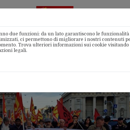
Aderente
alla FSM
no due funzioni: da un lato garantiscono le funzionalità d
mizzati, ci permettono di migliorare i nostri contenuti per
 momento. Trova ulteriori informazioni sui cookie visitando
zioni legali
.
amo
Categorie
Territori
Area Stampa
Intern