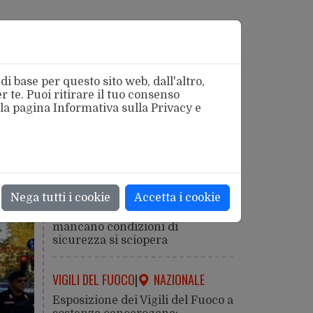
i base per questo sito web, dall'altro,
 te. Puoi ritirare il tuo consenso
 la pagina
Informativa sulla Privacy
e
azionale
SICUREZZA
|
ROMA
Nega tutti i cookie
Accetta i cookie
Caldo estremo: la salute viene
prima della produzione. Dove
mancano condizioni di
sicurezza si sciopera
VIGILI DEL FUOCO
|
NAZIONALE
Esposizione dei Vigili del Fuoco a