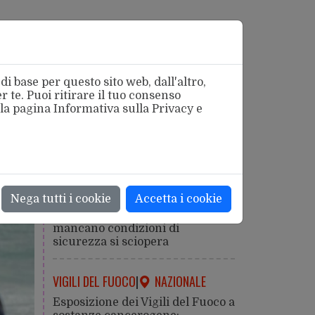
i base per questo sito web, dall'altro,
 te. Puoi ritirare il tuo consenso
 la pagina
Informativa sulla Privacy
e
azionale
SICUREZZA
|
ROMA
Nega tutti i cookie
Accetta i cookie
Caldo estremo: la salute viene
prima della produzione. Dove
mancano condizioni di
sicurezza si sciopera
VIGILI DEL FUOCO
|
NAZIONALE
Esposizione dei Vigili del Fuoco a