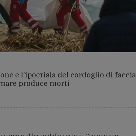
ne e l'ipocrisia del cordoglio di faccia
 mare produce morti
nsumata al largo delle coste di Crotone con