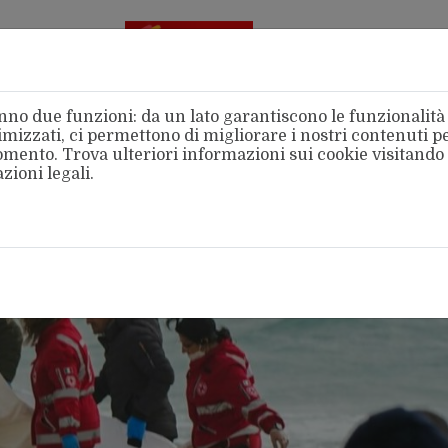
Aderente
alla FSM
no due funzioni: da un lato garantiscono le funzionalità d
mizzati, ci permettono di migliorare i nostri contenuti per
 momento. Trova ulteriori informazioni sui cookie visitando
zioni legali
.
amo
Categorie
Territori
Area Stampa
Intern