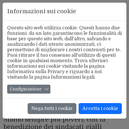
Aderente
Informazioni sui cookie
alla FSM
Questo sito web utilizza cookie. Questi hanno due
funzioni: da un lato garantiscono le funzionalità di
base per questo sito web, dall'altro, salvando e
analizzando i dati utente anonimizzati, ci
permettono di migliorare i nostri contenuti per te.
Puoi ritirare il tuo consenso all'utilizzo di questi
cookie in qualsiasi momento. Trova ulteriori
informazioni sui cookie visitando la pagina
Informativa sulla Privacy
e riguardo a noi
visitando la pagina
Informazioni legali
.
Configurazione
Nega tutti i cookie
Accetta i cookie
SINDACATO
//
SCIOPERI
Siamo sempre più poveri, con la
benedizione dei sindacati gialli