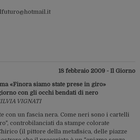
lfuturo@hotmail.it
18 febbraio 2009 - Il Giorno
Roma «Finora siamo state prese in giro»
giorno con gli occhi bendati di nero
SILVIA VIGNATI
con un fascia nera. Come neri sono i cartelli
o", controbilanciati da stampe colorate
hirico (il pittore della metafisica, delle piazze
imostrare che il precariato è un "enigma senza