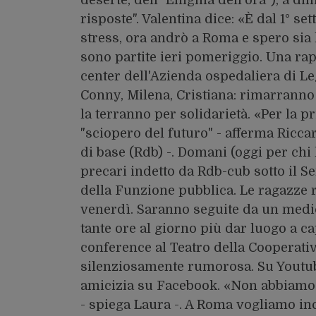
risposte". Valentina dice: «È dal 1° s
stress, ora andrò a Roma e spero sia 
sono partite ieri pomeriggio. Una rap
center dell'Azienda ospedaliera di 
Conny, Milena, Cristiana: rimarranno 
la terranno per solidarietà. «Per la p
"sciopero del futuro" - afferma Ricc
di base (Rdb) -. Domani (oggi per chi 
precari indetto da Rdb-cub sotto il 
della Funzione pubblica. Le ragazze r
venerdì. Saranno seguite da un medic
tante ore al giorno più dar luogo a cap
conference al Teatro della Cooperativ
silenziosamente rumorosa. Su Youtube 
amicizia su Facebook. «Non abbiamo
- spiega Laura -. A Roma vogliamo inc