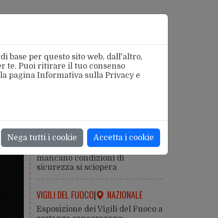
i base per questo sito web, dall'altro,
 te. Puoi ritirare il tuo consenso
 la pagina
Informativa sulla Privacy
e
azionale
SICUREZZA
|
ROMA
Nega tutti i cookie
Accetta i cookie
Caldo estremo: la salute viene
prima della produzione. Dove
mancano condizioni di
sicurezza si sciopera
VIGILI DEL FUOCO
|
NAZIONALE
Esposizione dei Vigili del Fuoco a