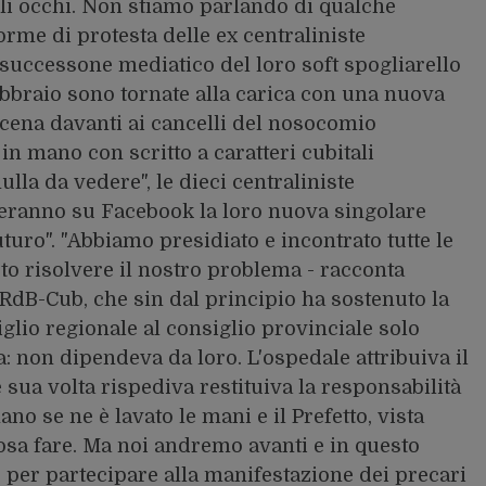
gli occhi. Non stiamo parlando di qualche
forme di protesta delle ex centraliniste
 successone mediatico del loro soft spogliarello
bbraio sono tornate alla carica con una nuova
cena davanti ai cancelli del nosocomio
 in mano con scritto a caratteri cubitali
la da vedere", le dieci centraliniste
ceranno su Facebook la loro nuova singolare
uturo". "Abbiamo presidiato e incontrato tutte le
uto risolvere il nostro problema - racconta
RdB-Cub, che sin dal principio ha sostenuto la
iglio regionale al consiglio provinciale solo
 non dipendeva da loro. L'ospedale attribuiva il
 sua volta rispediva restituiva la responsabilità
ano se ne è lavato le mani e il Prefetto, vista
osa fare. Ma noi andremo avanti e in questo
er partecipare alla manifestazione dei precari