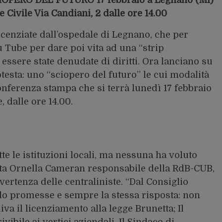
Civile Via Candiani, 2 dalle ore 14.00
licenziate dall’ospedale di Legnano, che per
u Tube per dare poi vita ad una “strip
essere state denudate di diritti. Ora lanciano su
esta: uno “sciopero del futuro” le cui modalità
onferenza stampa che si terrà lunedì 17 febbraio
, dalle ore 14.00.
te le istituzioni locali, ma nessuna ha voluto
nta Ornella Cameran responsabile della RdB-CUB,
vertenza delle centraliniste. “Dal Consiglio
olo promesse e sempre la stessa risposta: non
va il licenziamento alla legge Brunetta; Il
vibile ai vertici aziendali. Il Sindaco di