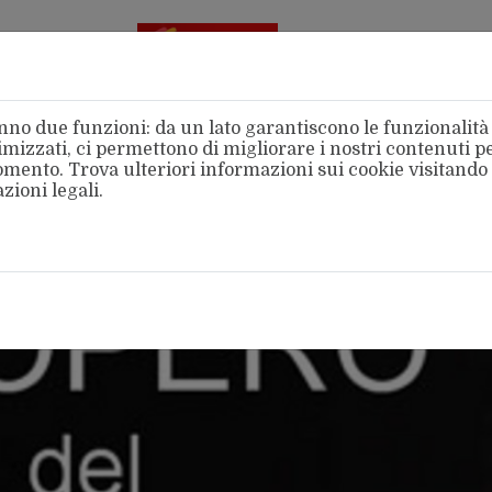
Aderente
alla FSM
no due funzioni: da un lato garantiscono le funzionalità d
mizzati, ci permettono di migliorare i nostri contenuti per
 momento. Trova ulteriori informazioni sui cookie visitando
zioni legali
.
amo
Categorie
Territori
Area Stampa
Intern