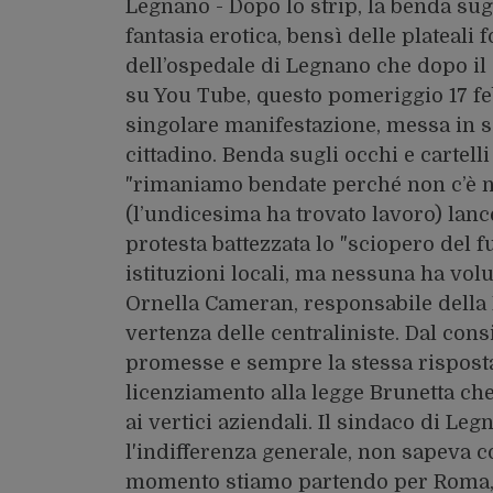
Legnano - Dopo lo strip, la benda su
fantasia erotica, bensì delle plateali 
dell’ospedale di Legnano che dopo il
su You Tube, questo pomeriggio 17 fe
singolare manifestazione, messa in s
cittadino. Benda sugli occhi e cartelli
"rimaniamo bendate perché non c’è nul
(l’undicesima ha trovato lavoro) lan
protesta battezzata lo "sciopero del f
istituzioni locali, ma nessuna ha vol
Ornella Cameran, responsabile della 
vertenza delle centraliniste. Dal cons
promesse e sempre la stessa risposta:
licenziamento alla legge Brunetta che
ai vertici aziendali. Il sindaco di Legn
l'indifferenza generale, non sapeva c
momento stiamo partendo per Roma, p