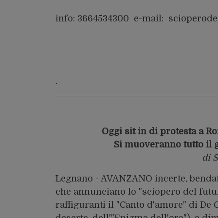
info: 3664534300 e-mail:
scioperode
.
Oggi sit in di protesta a 
Si muoveranno tutto il 
di 
Legnano - AVANZANO incerte, bendate 
che annunciano lo "sciopero del futur
raffiguranti il "Canto d'amore" di De C
deserte, dell'"Enigma dell'ora"), a d