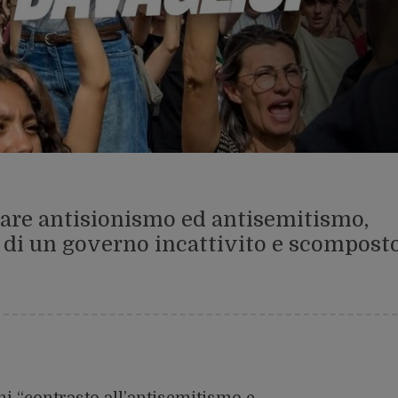
rare antisionismo ed antisemitismo,
l di un governo incattivito e scompost
i “contrasto all’antisemitismo e