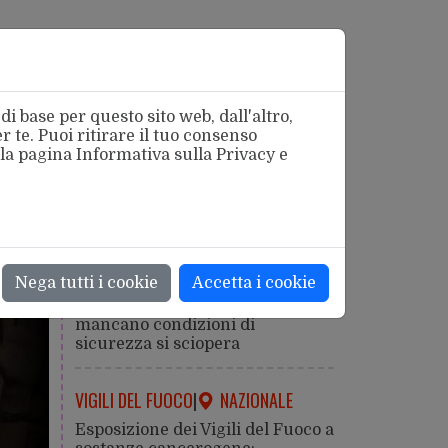
i base per questo sito web, dall'altro,
 te. Puoi ritirare il tuo consenso
 la pagina
Informativa sulla Privacy
e
azionale
SICUREZZA
|
ROMA
Nega tutti i cookie
Accetta i cookie
Caldo estremo: la salute viene
prima della produzione. Dove
mancano condizioni di
sicurezza si sciopera
VIGILI DEL FUOCO
|
NAZIONALE
Esposizione dei Vigili del Fuoco a