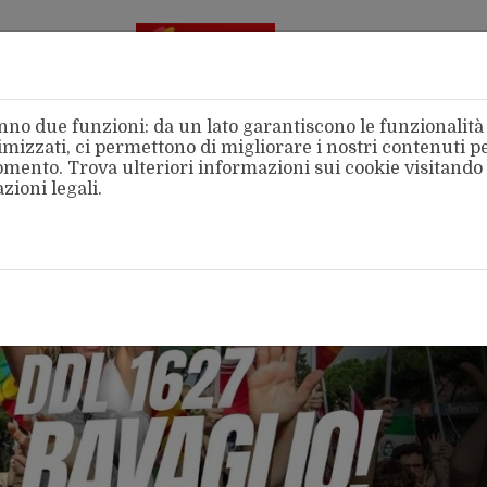
Aderente
alla FSM
no due funzioni: da un lato garantiscono le funzionalità d
mizzati, ci permettono di migliorare i nostri contenuti per
 momento. Trova ulteriori informazioni sui cookie visitando
zioni legali
.
amo
Categorie
Territori
Area Stampa
Intern