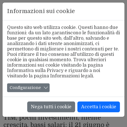
Aderente
Informazioni sui cookie
alla FSM
Questo sito web utilizza cookie. Questi hanno due
funzioni: da un lato garantiscono le funzionalità di
base per questo sito web, dall'altro, salvando e
analizzando i dati utente anonimizzati, ci
permettono di migliorare i nostri contenuti per te.
Puoi ritirare il tuo consenso all'utilizzo di questi
cookie in qualsiasi momento. Trova ulteriori
informazioni sui cookie visitando la pagina
Informativa sulla Privacy
e riguardo a noi
visitando la pagina
Informazioni legali
.
Configurazione
Nega tutti i cookie
Accetta i cookie
DAI LUOGHI DI LAVORO LP
TIM, pochi investimenti, niente
crescita, bassi salari: il 21 giugno è