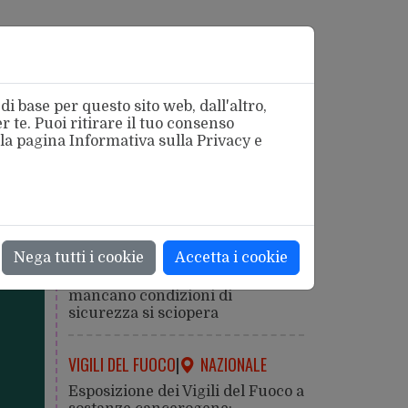
i base per questo sito web, dall'altro,
 te. Puoi ritirare il tuo consenso
 la pagina
Informativa sulla Privacy
e
azionale
SICUREZZA
|
ROMA
Nega tutti i cookie
Accetta i cookie
Caldo estremo: la salute viene
prima della produzione. Dove
mancano condizioni di
sicurezza si sciopera
VIGILI DEL FUOCO
|
NAZIONALE
Esposizione dei Vigili del Fuoco a