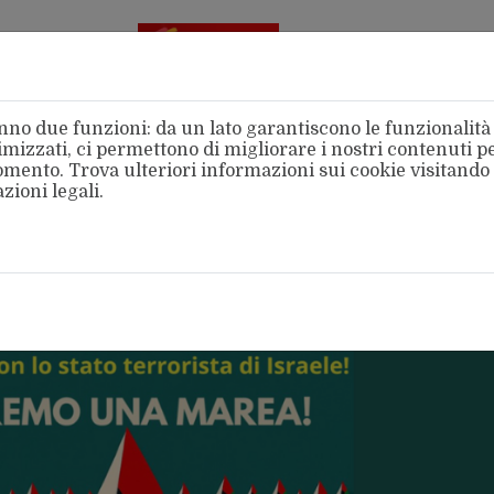
Aderente
alla FSM
no due funzioni: da un lato garantiscono le funzionalità d
mizzati, ci permettono di migliorare i nostri contenuti per
 momento. Trova ulteriori informazioni sui cookie visitando
zioni legali
.
amo
Categorie
Territori
Area Stampa
Intern