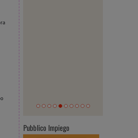
ora
po
Pubblico Impiego