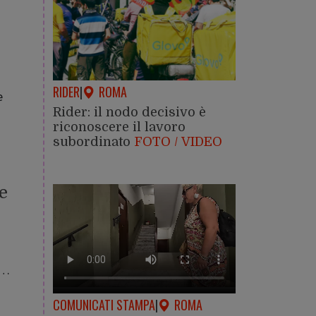
RIDER
|
ROMA
e
Rider: il nodo decisivo è
riconoscere il lavoro
subordinato
FOTO / VIDEO
e
e…
COMUNICATI STAMPA
|
ROMA