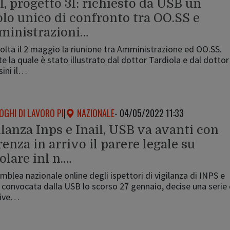
l, progetto 3I: richiesto da USB un
olo unico di confronto tra OO.SS e
inistrazioni…
volta il 2 maggio la riunione tra Amministrazione ed OO.SS.
e la quale è stato illustrato dal dottor Tardiola e dal dottor
ini il…
OGHI DI LAVORO PI
|
NAZIONALE
- 04/05/2022 11:33
lanza Inps e Inail, USB va avanti con
enza in arrivo il parere legale su
olare inl n.…
mblea nazionale online degli ispettori di vigilanza di INPS e
 convocata dalla USB lo scorso 27 gennaio, decise una serie 
tive…