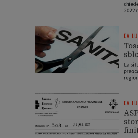
chiede
2022 
DAI LU
Tosc
sblo
La sit
preocc
region
DAI LU
ASP 
stor
fini