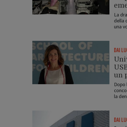
eme
La dr
della 
una v
DAI LU
Uni
USB
un 
Dopo l
concor
la de
DAI LU