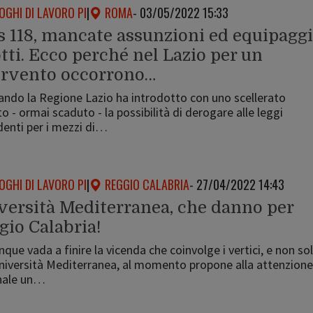
OGHI DI LAVORO PI
|
ROMA
- 03/05/2022 15:33
s 118, mancate assunzioni ed equipaggi
tti. Ecco perché nel Lazio per un
ervento occorrono…
ndo la Regione Lazio ha introdotto con uno scellerato
o - ormai scaduto - la possibilità di derogare alle leggi
enti per i mezzi di…
OGHI DI LAVORO PI
|
REGGIO CALABRIA
- 27/04/2022 14:43
versità Mediterranea, che danno per
gio Calabria!
ue vada a finire la vicenda che coinvolge i vertici, e non sol
niversità Mediterranea, al momento propone alla attenzione
nale un…