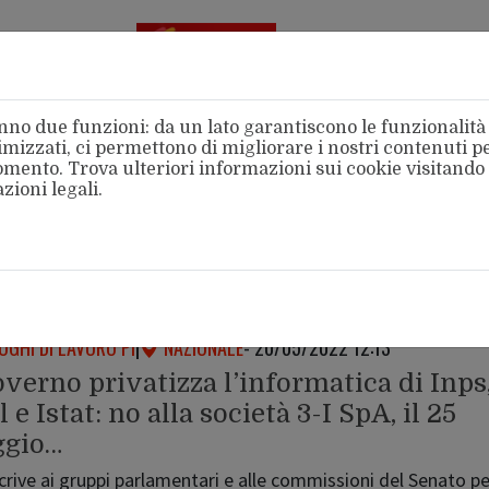
Aderente
alla FSM
no due funzioni: da un lato garantiscono le funzionalità d
mizzati, ci permettono di migliorare i nostri contenuti per
 momento. Trova ulteriori informazioni sui cookie visitando
zioni legali
.
amo
Categorie
Territori
Area Stampa
Intern
Lavoro PI
OGHI DI LAVORO PI
|
NAZIONALE
- 20/05/2022 12:13
overno privatizza l’informatica di Inps
l e Istat: no alla società 3-I SpA, il 25
gio…
rive ai gruppi parlamentari e alle commissioni del Senato pe