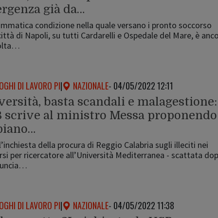
rgenza già da…
ammatica condizione nella quale versano i pronto soccorso
città di Napoli, su tutti Cardarelli e Ospedale del Mare, è anc
olta…
OGHI DI LAVORO PI
|
NAZIONALE
- 04/05/2022 12:11
versità, basta scandali e malagestione:
 scrive al ministro Messa proponendo
piano…
’inchiesta della procura di Reggio Calabria sugli illeciti nei
si per ricercatore all’Università Mediterranea - scattata do
nuncia…
OGHI DI LAVORO PI
|
NAZIONALE
- 04/05/2022 11:38