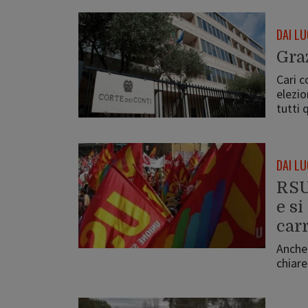
DAI LU
Graz
Cari c
elezio
tutti 
DAI LU
RSU
e si
car
Anche 
chiare