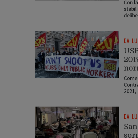
Con la
stabil
delib
DAI LU
USB
201
nor
Come d
Contra
2021,
DAI LU
Sani
sorp