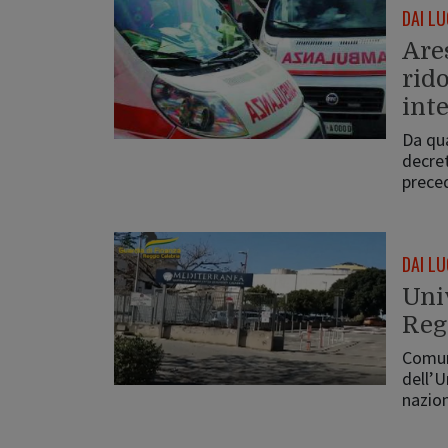
DAI LU
Are
rido
int
Da qua
decret
preced
DAI LU
Uni
Reg
Comunq
dell’U
nazio