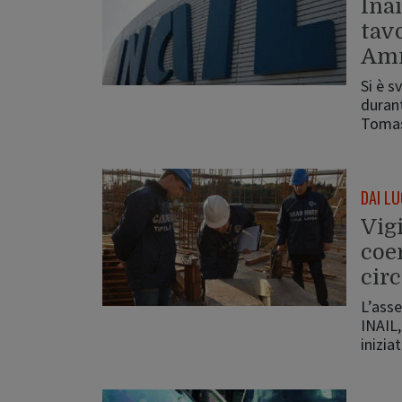
Inai
tav
Amm
Si è s
durant
Tomas
DAI LU
Vigi
coer
circ
L’asse
INAIL,
inizia