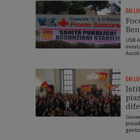
DAI LU
Foco
Ben
USB Ar
inviat
Ascol
DAI LU
Isti
piaz
dif
Gioved
presid
gest