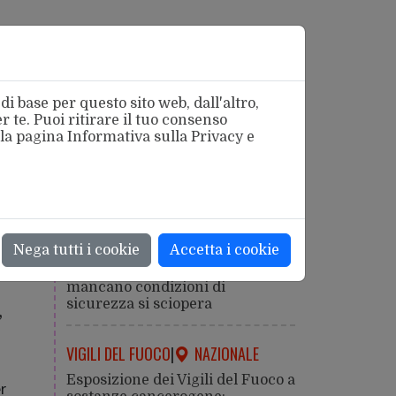
i base per questo sito web, dall'altro,
 te. Puoi ritirare il tuo consenso
 la pagina
Informativa sulla Privacy
e
azionale
SICUREZZA
|
ROMA
Nega tutti i cookie
Accetta i cookie
Caldo estremo: la salute viene
prima della produzione. Dove
mancano condizioni di
sicurezza si sciopera
,
VIGILI DEL FUOCO
|
NAZIONALE
Esposizione dei Vigili del Fuoco a
r