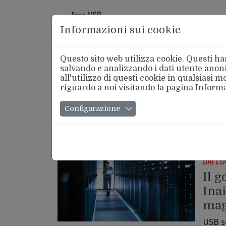
Area USB
Informazioni sui cookie
Questo sito web utilizza cookie. Questi han
salvando e analizzando i dati utente anoni
all'utilizzo di questi cookie in qualsiasi
riguardo a noi visitando la pagina
Informa
Chi Si
Configurazione
Tutte le notizie con Tag:
Dai Luoghi di 
DAI LU
Il g
Inai
mag
USB sc