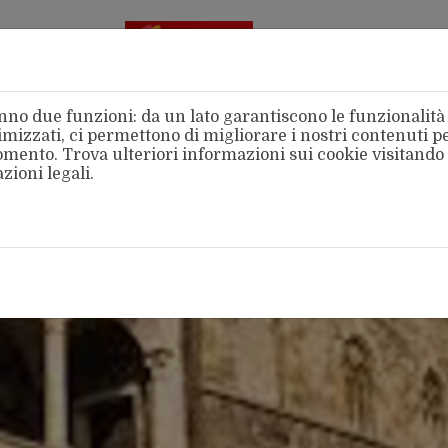
Aderente
alla FSM
no due funzioni: da un lato garantiscono le funzionalità d
mizzati, ci permettono di migliorare i nostri contenuti per
 momento. Trova ulteriori informazioni sui cookie visitando
zioni legali
.
amo
Categorie
Territori
Area Stampa
Intern