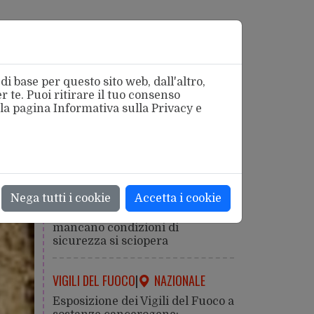
i base per questo sito web, dall'altro,
 te. Puoi ritirare il tuo consenso
 la pagina
Informativa sulla Privacy
e
azionale
SICUREZZA
|
ROMA
Nega tutti i cookie
Accetta i cookie
Caldo estremo: la salute viene
prima della produzione. Dove
mancano condizioni di
sicurezza si sciopera
VIGILI DEL FUOCO
|
NAZIONALE
Esposizione dei Vigili del Fuoco a