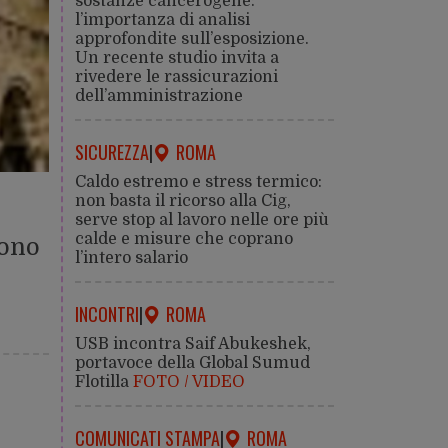
sostanze cancerogene:
l’importanza di analisi
approfondite sull’esposizione.
Un recente studio invita a
rivedere le rassicurazioni
dell’amministrazione
SICUREZZA
|
ROMA
Caldo estremo e stress termico:
non basta il ricorso alla Cig,
serve stop al lavoro nelle ore più
calde e misure che coprano
gono
l’intero salario
INCONTRI
|
ROMA
USB incontra Saif Abukeshek,
portavoce della Global Sumud
Flotilla
FOTO / VIDEO
COMUNICATI STAMPA
|
ROMA