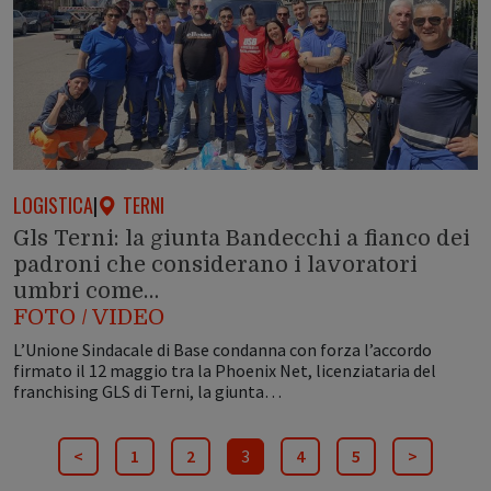
LOGISTICA
|
TERNI
Gls Terni: la giunta Bandecchi a fianco dei
padroni che considerano i lavoratori
umbri come…
FOTO / VIDEO
L’Unione Sindacale di Base condanna con forza l’accordo
firmato il 12 maggio tra la Phoenix Net, licenziataria del
franchising GLS di Terni, la giunta…
<
1
2
3
4
5
>